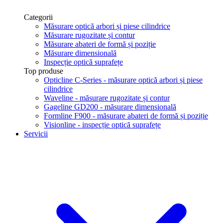
Categorii
Măsurare optică arbori și piese cilindrice
Măsurare rugozitate și contur
Măsurare abateri de formă și poziție
Măsurare dimensională
Inspecție optică suprafețe
Top produse
Opticline C-Series - măsurare optică arbori și piese
cilindrice
Waveline - măsurare rugozitate și contur
Gageline GD200 - măsurare dimensională
Formline F900 - măsurare abateri de formă și poziție
Visionline - inspecție optică suprafețe
Servicii