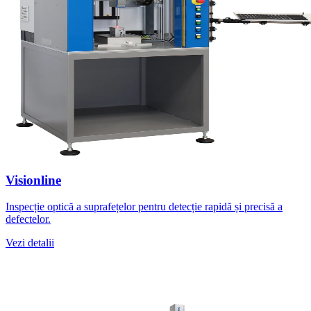
Visionline
Inspecție optică a suprafețelor pentru detecție rapidă și precisă a
defectelor.
Vezi detalii