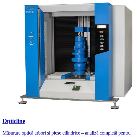
Opticline
Măsurare optică arbori și piese cilindrice – analiză completă pentru