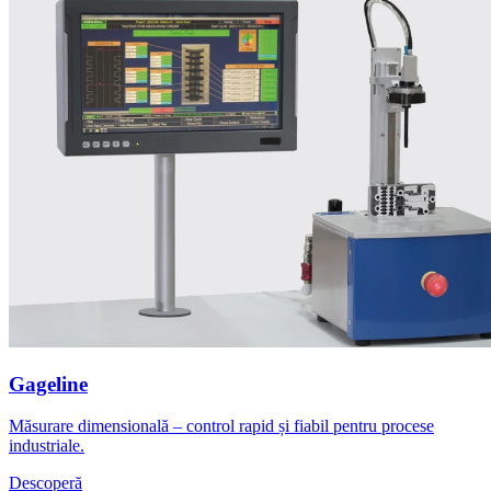
Gageline
Măsurare dimensională – control rapid și fiabil pentru procese
industriale.
Descoperă