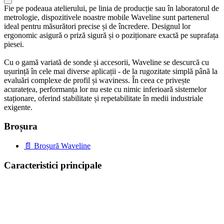
Fie pe podeaua atelierului, pe linia de producție sau în laboratorul de
metrologie, dispozitivele noastre mobile Waveline sunt partenerul
ideal pentru măsurători precise și de încredere. Designul lor
ergonomic asigură o priză sigură și o poziționare exactă pe suprafața
piesei.
Cu o gamă variată de sonde și accesorii, Waveline se descurcă cu
ușurință în cele mai diverse aplicații - de la rugozitate simplă până la
evaluări complexe de profil și waviness. În ceea ce privește
acuratețea, performanța lor nu este cu nimic inferioară sistemelor
staționare, oferind stabilitate și repetabilitate în medii industriale
exigente.
Broșura
📄 Broșură Waveline
Caracteristici principale