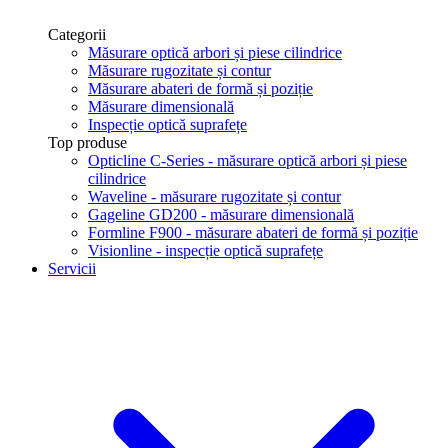
Categorii
Măsurare optică arbori și piese cilindrice
Măsurare rugozitate și contur
Măsurare abateri de formă și poziție
Măsurare dimensională
Inspecție optică suprafețe
Top produse
Opticline C-Series - măsurare optică arbori și piese
cilindrice
Waveline - măsurare rugozitate și contur
Gageline GD200 - măsurare dimensională
Formline F900 - măsurare abateri de formă și poziție
Visionline - inspecție optică suprafețe
Servicii