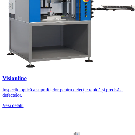
Visionline
Inspecție optică a suprafețelor pentru detecție rapidă și precisă a
defectelor.
Vezi detalii