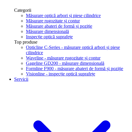
Categorii
Măsurare optică arbori și piese cilindrice
Măsurare rugozitate și contur
Măsurare abateri de formă și poziție
Măsurare dimensională
Inspecție optică suprafețe
Top produse
Opticline C-Series - măsurare optică arbori și piese
cilindrice
Waveline - măsurare rugozitate și contur
Gageline GD200 - măsurare dimensională
Formline F900 - măsurare abateri de formă și poziție
Visionline - inspecție optică suprafețe
Servicii