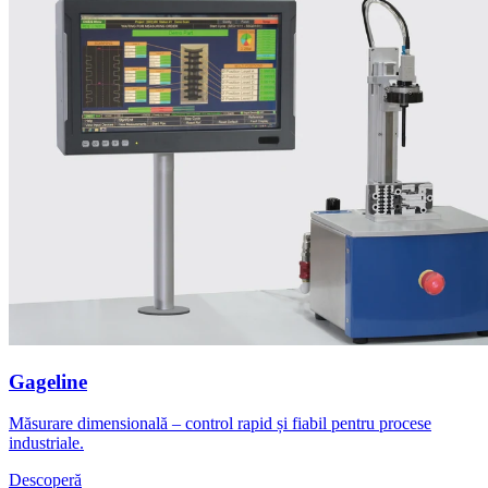
Gageline
Măsurare dimensională – control rapid și fiabil pentru procese
industriale.
Descoperă