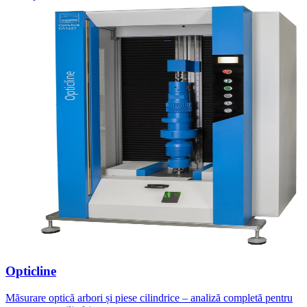
Opticline
Măsurare optică arbori și piese cilindrice – analiză completă pentru