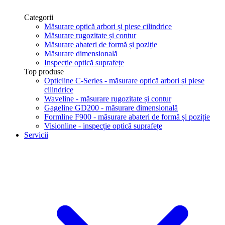
Categorii
Măsurare optică arbori și piese cilindrice
Măsurare rugozitate și contur
Măsurare abateri de formă și poziție
Măsurare dimensională
Inspecție optică suprafețe
Top produse
Opticline C-Series - măsurare optică arbori și piese
cilindrice
Waveline - măsurare rugozitate și contur
Gageline GD200 - măsurare dimensională
Formline F900 - măsurare abateri de formă și poziție
Visionline - inspecție optică suprafețe
Servicii