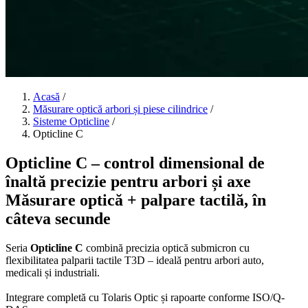
Acasă
/
Măsurare optică arbori și piese cilindrice
/
Sisteme Opticline
/
Opticline C
Opticline C – control dimensional de
înaltă precizie pentru arbori și axe
Măsurare optică + palpare tactilă, în
câteva secunde
Seria
Opticline C
combină precizia optică submicron cu
flexibilitatea palparii tactile T3D – ideală pentru arbori auto,
medicali și industriali.
Integrare completă cu
Tolaris Optic
și rapoarte conforme ISO/Q-